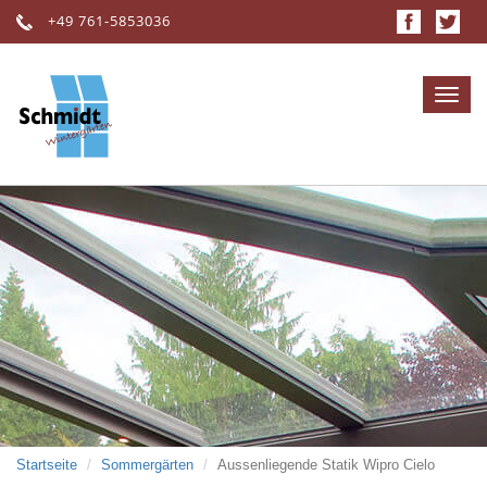
Direkt
+49 761-5853036
zum
Inhalt
Toggl
navig
Startseite
Sommergärten
Aussenliegende Statik Wipro Cielo