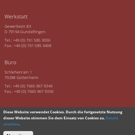
Werkstatt
Gewerbestr.83
D 79194 Gundelfingen
Tel.: +49 (0) 761 585 3036
Fax.: +49 (0) 761 585 3408
Büro
Schlehenrain 1
79288 Gottenheim
Tel.: +49 (0) 7665 967 9349
Fax.: +49 (0) 7665 967 9350
Diese Website verwendet Cookies. Durch die fortgesetzte Nutzung
dieser Website stimmen Sie dem Einsatz von Cookies zu.
Details
Wintergaerten Schmidt Copyright 2026 | Designed bei
profiweb.de
ansehen
.
| Umgesetzt bei
drupal.profiweb.de
Datenschutz
Impressum
Facebook
Twitter