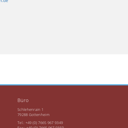
n.de
Büro
Schlehenrain 1
79288 Gottenheim
Tel.: +49 (0) 7665 967 9349
Fax.: +49 (0) 7665 967 9350