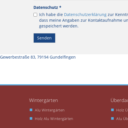
Datenschutz
*
Ich habe die
Datenschutzerklärung
zur Kenntn
dass meine Angaben zur Kontaktaufnahme un
gespeichert werden.
Senden
Gewerbestraße 83, 79194 Gundelfingen
Wintergärten
Überda
Alu Wintergärten
Holz 
Holz Alu Wintergärten
Alu Ü