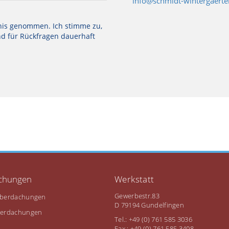
info@schmidt-wintergaerte
is genommen. Ich stimme zu,
d für Rückfragen dauerhaft
chungen
Werkstatt
Gewerbestr.83
Überdachungen
D 79194 Gundelfingen
berdachungen
Tel.: +49 (0) 761 585 3036
Fax.: +49 (0) 761 585 3408